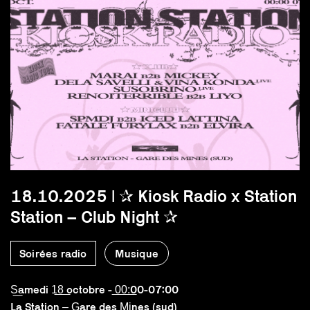
18.10.2025 | ✰ Kiosk Radio x Station
Station – Club Night ✰
Soirées radio
Musique
S͟amedi 1͟8͟ octobre - ͟0͟0͟:͟00-07:00
La Station –͟ ͟G͟are des ͟M͟i͟nes (sud)