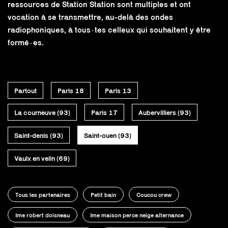
ressources de Station Station sont multiples et ont
vocation à se transmettre, au-delà des ondes
radiophoniques, à tous·tes celleux qui souhaitent y être
formé·es.
Partout
Paris 18
Paris 13
La courneuve (93)
Paris 17
Aubervilliers (93)
Saint-denis (93)
Saint-ouen (93)
Vaulx en velin (69)
Tous les partenaires
Petit bain
Coucou crew
Ime robert doisneau
Ime maison perce neige alternance