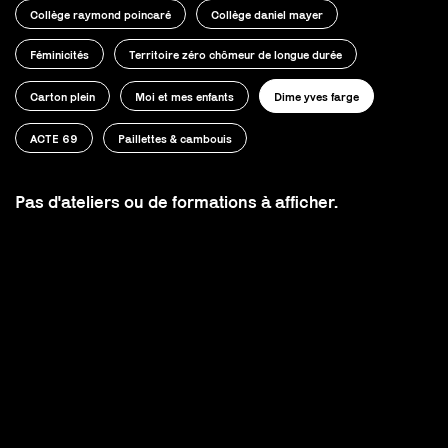
Collège raymond poincaré
Collège daniel mayer
Féminicités
Territoire zéro chômeur de longue durée
Carton plein
Moi et mes enfants
Dime yves farge
ACTE 69
Paillettes & cambouis
Pas d'ateliers ou de formations à afficher.