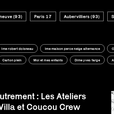
neuve (93)
Paris 17
Aubervilliers (93)
S
Ime robert doisneau
Ime maison perce neige alternance
C
Carton plein
Moi et mes enfants
Dime yves farge
A
trement : Les Ateliers
Villa et Coucou Crew