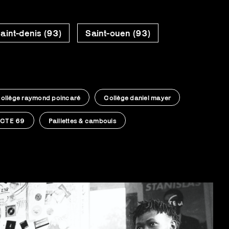
aint-denis (93)
Saint-ouen (93)
ollège raymond poincaré
Collège daniel mayer
CTE 69
Paillettes & cambouis