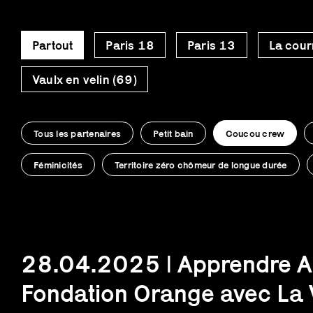
Partout
Paris 18
Paris 13
La cour
Vaulx en velin (69)
Tous les partenaires
Petit bain
Coucou crew
Féminicités
Territoire zéro chômeur de longue durée
28.04.2025 | Apprendre Au
Fondation Orange avec La 