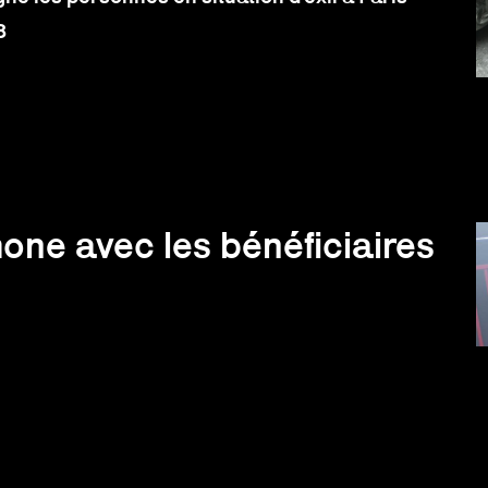
8
ne avec les bénéficiaires
 hip-hop et ses valeurs à travers différents
s