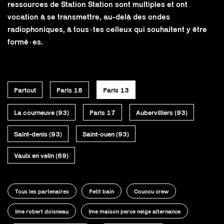
ressources de Station Station sont multiples et ont
vocation à se transmettre, au-delà des ondes
radiophoniques, à tous·tes celleux qui souhaitent y être
formé·es.
Partout
Paris 18
Paris 13
La courneuve (93)
Paris 17
Aubervilliers (93)
Saint-denis (93)
Saint-ouen (93)
Vaulx en velin (69)
Tous les partenaires
Petit bain
Coucou crew
Ime robert doisneau
Ime maison perce neige alternance