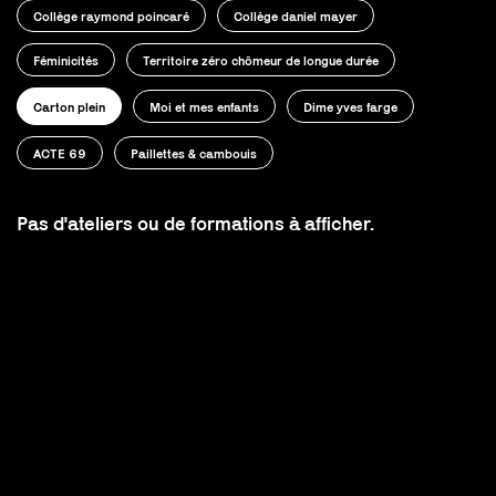
Collège raymond poincaré
Collège daniel mayer
Féminicités
Territoire zéro chômeur de longue durée
Carton plein
Moi et mes enfants
Dime yves farge
ACTE 69
Paillettes & cambouis
Pas d'ateliers ou de formations à afficher.