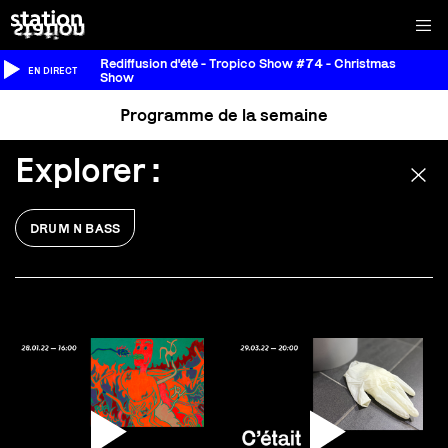
Rediffusion d'été - Tropico Show #74 - Christmas
EN DIRECT
Show
Programme de la semaine
Explorer
:
DRUM N BASS