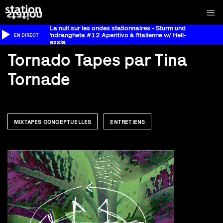
La nuit sur les ondes stationnaires - Sturm und
'ndrangheta #12 Aperitivo à l'italienne w/ Hell-
EN DIRECT
essia
Tornado Tapes par Tina
Tornade
MIXTAPES CONCEPTUELLES
ENTRETIENS