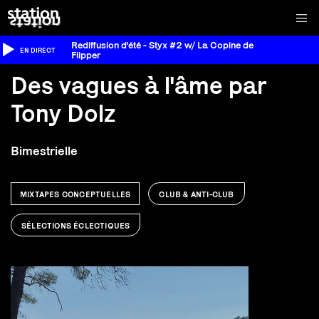
Rediffusion d'été - Styx #2 w/ La Copine de
EN DIRECT
Flipper
Des vagues à l'âme par
Tony Dolz
Bimestrielle
MIXTAPES CONCEPTUELLES
CLUB & ANTI-CLUB
SÉLECTIONS ÉCLECTIQUES