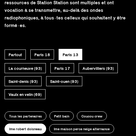
ressources de Station Station sont multiples et ont
vocation à se transmettre, au-delà des ondes
radiophoniques, à tous·tes celleux qui souhaitent y être
formé·es.
Partout
Paris 18
Paris 13
La courneuve (93)
Paris 17
Aubervilliers (93)
Saint-denis (93)
Saint-ouen (93)
Vaulx en velin (69)
Tous les partenaires
Petit bain
Coucou crew
Ime robert doisneau
Ime maison perce neige alternance