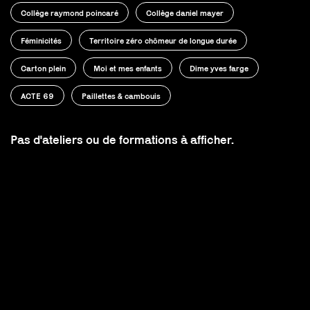
Collège raymond poincaré
Collège daniel mayer
Féminicités
Territoire zéro chômeur de longue durée
Carton plein
Moi et mes enfants
Dime yves farge
ACTE 69
Paillettes & cambouis
Pas d'ateliers ou de formations à afficher.