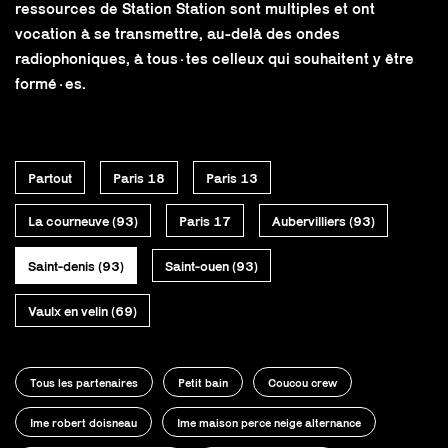
ressources de Station Station sont multiples et ont
vocation à se transmettre, au-delà des ondes
radiophoniques, à tous·tes celleux qui souhaitent y être
formé·es.
Partout
Paris 18
Paris 13
La courneuve (93)
Paris 17
Aubervilliers (93)
Saint-denis (93)
Saint-ouen (93)
Vaulx en velin (69)
Tous les partenaires
Petit bain
Coucou crew
Ime robert doisneau
Ime maison perce neige alternance