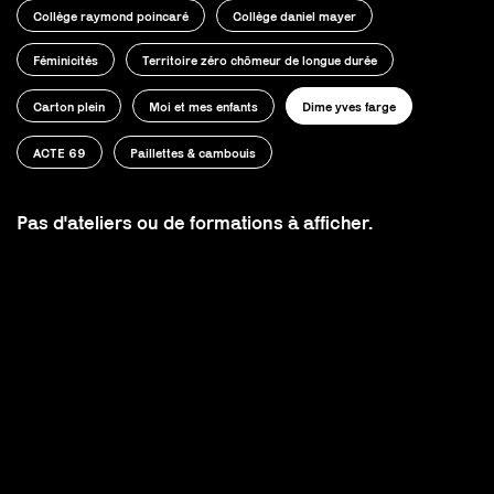
Collège raymond poincaré
Collège daniel mayer
Féminicités
Territoire zéro chômeur de longue durée
Carton plein
Moi et mes enfants
Dime yves farge
ACTE 69
Paillettes & cambouis
Pas d'ateliers ou de formations à afficher.