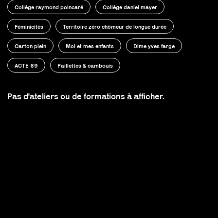
Collège raymond poincaré
Collège daniel mayer
Féminicités
Territoire zéro chômeur de longue durée
Carton plein
Moi et mes enfants
Dime yves farge
ACTE 69
Paillettes & cambouis
Pas d'ateliers ou de formations à afficher.