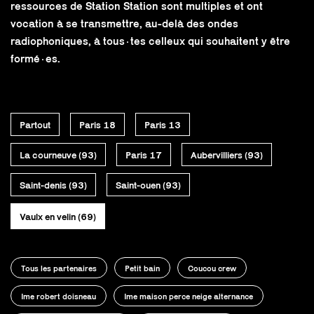
ressources de Station Station sont multiples et ont
vocation à se transmettre, au-delà des ondes
radiophoniques, à tous·tes celleux qui souhaitent y être
formé·es.
Partout
Paris 18
Paris 13
La courneuve (93)
Paris 17
Aubervilliers (93)
Saint-denis (93)
Saint-ouen (93)
Vaulx en velin (69)
Tous les partenaires
Petit bain
Coucou crew
Ime robert doisneau
Ime maison perce neige alternance