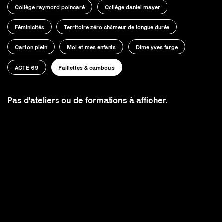
Collège raymond poincaré
Collège daniel mayer
Féminicités
Territoire zéro chômeur de longue durée
Carton plein
Moi et mes enfants
Dime yves farge
ACTE 69
Paillettes & cambouis
Pas d'ateliers ou de formations à afficher.