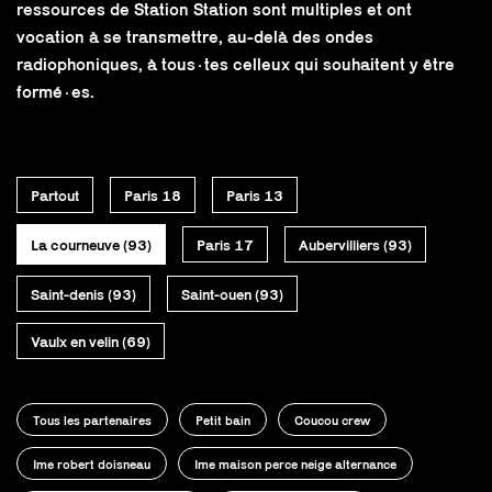
ressources de Station Station sont multiples et ont
vocation à se transmettre, au-delà des ondes
radiophoniques, à tous·tes celleux qui souhaitent y être
formé·es.
Partout
Paris 18
Paris 13
La courneuve (93)
Paris 17
Aubervilliers (93)
Saint-denis (93)
Saint-ouen (93)
Vaulx en velin (69)
Tous les partenaires
Petit bain
Coucou crew
Ime robert doisneau
Ime maison perce neige alternance