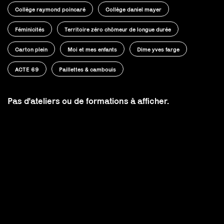
Collège raymond poincaré
Collège daniel mayer
Féminicités
Territoire zéro chômeur de longue durée
Carton plein
Moi et mes enfants
Dime yves farge
ACTE 69
Paillettes & cambouis
Pas d'ateliers ou de formations à afficher.