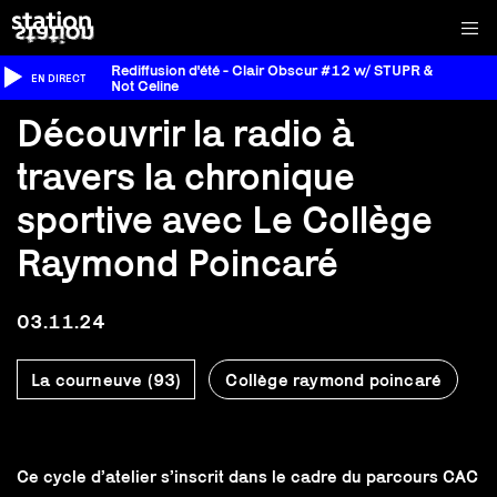
Rediffusion d'été - Clair Obscur #12 w/ STUPR &
EN DIRECT
Not Celine
Découvrir la radio à
travers la chronique
sportive avec Le Collège
Raymond Poincaré
03.11.24
La courneuve (93)
Collège raymond poincaré
Ce cycle d’atelier s’inscrit dans le cadre du parcours CAC