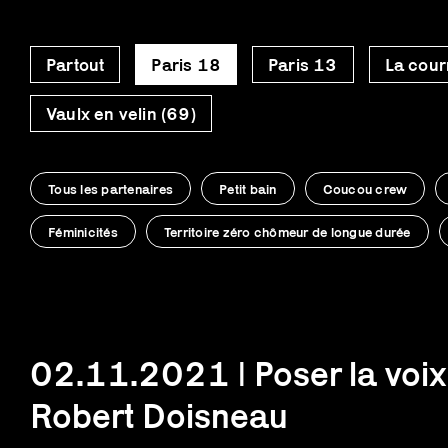
Partout
Paris 18
Paris 13
La cour
Vaulx en velin (69)
Tous les partenaires
Petit bain
Coucou crew
Féminicités
Territoire zéro chômeur de longue durée
02.11.2021 | Poser la voix
Robert Doisneau