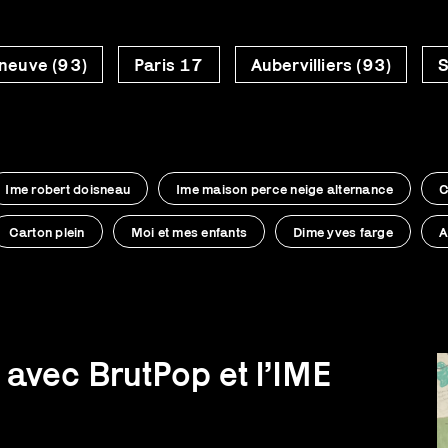
neuve (93)
Paris 17
Aubervilliers (93)
S
Ime robert doisneau
Ime maison perce neige alternance
C
Carton plein
Moi et mes enfants
Dime yves farge
A
 avec BrutPop et l’IME