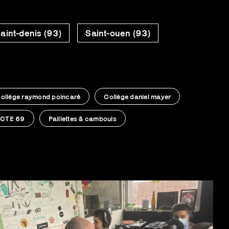
aint-denis (93)
Saint-ouen (93)
ollège raymond poincaré
Collège daniel mayer
CTE 69
Paillettes & cambouis