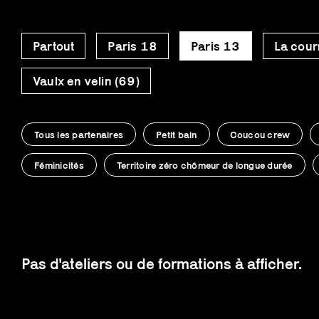
Partout
Paris 18
Paris 13
La cour
Vaulx en velin (69)
Tous les partenaires
Petit bain
Coucou crew
Féminicités
Territoire zéro chômeur de longue durée
Pas d'ateliers ou de formations à afficher.