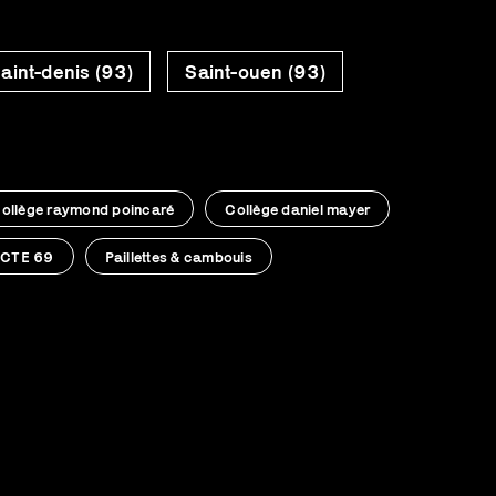
aint-denis (93)
Saint-ouen (93)
ollège raymond poincaré
Collège daniel mayer
CTE 69
Paillettes & cambouis