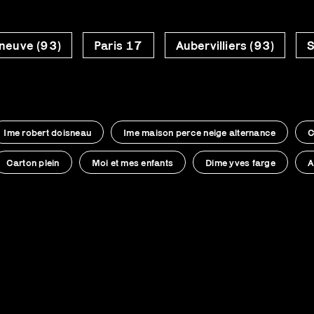
neuve (93)
Paris 17
Aubervilliers (93)
S
Ime robert doisneau
Ime maison perce neige alternance
C
Carton plein
Moi et mes enfants
Dime yves farge
A