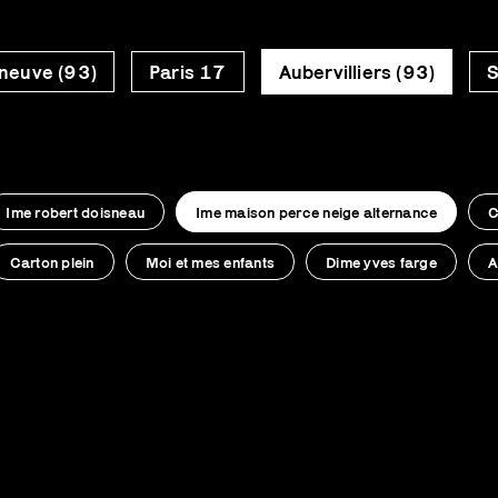
neuve (93)
Paris 17
Aubervilliers (93)
S
Ime robert doisneau
Ime maison perce neige alternance
C
Carton plein
Moi et mes enfants
Dime yves farge
A