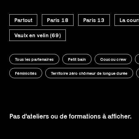
Partout
Paris 18
Paris 13
La cour
Vaulx en velin (69)
Tous les partenaires
Petit bain
Coucou crew
Féminicités
Territoire zéro chômeur de longue durée
Pas d'ateliers ou de formations à afficher.