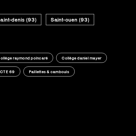
aint-denis (93)
Saint-ouen (93)
ollège raymond poincaré
Collège daniel mayer
CTE 69
Paillettes & cambouis